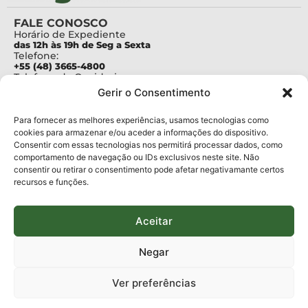
FALE CONOSCO
Horário de Expediente
das 12h às 19h de Seg a Sexta
Telefone:
+55 (48) 3665-4800
Telefone da Ouvidoria
0800-6448500
Gerir o Consentimento
E-mails:
protocolo@fapesc.sc.gov.br
Para assuntos relacionados à Pesquisa
Para fornecer as melhores experiências, usamos tecnologias como
pesquisa@fapesc.sc.gov.br
cookies para armazenar e/ou aceder a informações do dispositivo.
Para assuntos relacionados à Inovação
Consentir com essas tecnologias nos permitirá processar dados, como
inovacao@fapesc.sc.gov.br
comportamento de navegação ou IDs exclusivos neste site. Não
Para assuntos relacionados à Bolsas
consentir ou retirar o consentimento pode afetar negativamante certos
bolsas@fapesc.sc.gov.br
recursos e funções.
Para assuntos relacionados à Prestação de Contas
prestacaodecontas@fapesc.sc.gov.br
Para assuntos relacionados à Plataforma
plataforma@fapesc.sc.gov.br
Aceitar
Encarregado de dados
Jair Artur da Silva dpo@fapesc.sc.gov.br 3665-4831
Negar
ENDEREÇO
ParqTec Alfa – Rodovia José Carlos Daux, 600 (SC-401),
Ver preferências
km 01, Módulo 12A, Edifício Fapesc / Celta, 5° andar
Bairro
João Paulo, Florianópolis, SC