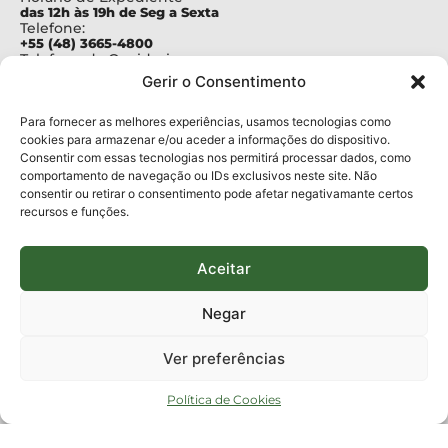
das 12h às 19h de Seg a Sexta
Telefone:
+55 (48) 3665-4800
Telefone da Ouvidoria
0800-6448500
Gerir o Consentimento
E-mails:
protocolo@fapesc.sc.gov.br
Para assuntos relacionados à Pesquisa
Para fornecer as melhores experiências, usamos tecnologias como
pesquisa@fapesc.sc.gov.br
cookies para armazenar e/ou aceder a informações do dispositivo.
Para assuntos relacionados à Inovação
Consentir com essas tecnologias nos permitirá processar dados, como
inovacao@fapesc.sc.gov.br
comportamento de navegação ou IDs exclusivos neste site. Não
Para assuntos relacionados à Bolsas
consentir ou retirar o consentimento pode afetar negativamante certos
bolsas@fapesc.sc.gov.br
recursos e funções.
Para assuntos relacionados à Prestação de Contas
prestacaodecontas@fapesc.sc.gov.br
Para assuntos relacionados à Plataforma
plataforma@fapesc.sc.gov.br
Aceitar
Encarregado de dados
Jair Artur da Silva dpo@fapesc.sc.gov.br 3665-4831
Negar
ENDEREÇO
ParqTec Alfa – Rodovia José Carlos Daux, 600 (SC-401),
Ver preferências
km 01, Módulo 12A, Edifício Fapesc / Celta, 5° andar
Bairro
João Paulo, Florianópolis, SC
Política de Cookies
CEP
88030 - 902