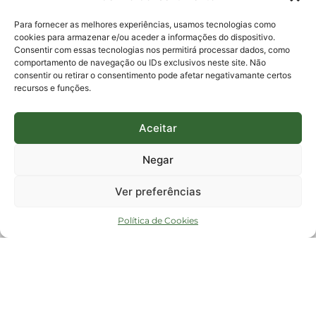
E-mails:
protocolo@fapesc.sc.gov.br
Para assuntos relacionados à Pesquisa
Para fornecer as melhores experiências, usamos tecnologias como
pesquisa@fapesc.sc.gov.br
cookies para armazenar e/ou aceder a informações do dispositivo.
Para assuntos relacionados à Inovação
Consentir com essas tecnologias nos permitirá processar dados, como
inovacao@fapesc.sc.gov.br
comportamento de navegação ou IDs exclusivos neste site. Não
Para assuntos relacionados à Bolsas
consentir ou retirar o consentimento pode afetar negativamante certos
bolsas@fapesc.sc.gov.br
recursos e funções.
Para assuntos relacionados à Prestação de Contas
prestacaodecontas@fapesc.sc.gov.br
Para assuntos relacionados à Plataforma
plataforma@fapesc.sc.gov.br
Aceitar
Encarregado de dados
Jair Artur da Silva dpo@fapesc.sc.gov.br 3665-4831
Negar
ENDEREÇO
ParqTec Alfa – Rodovia José Carlos Daux, 600 (SC-401),
Ver preferências
km 01, Módulo 12A, Edifício Fapesc / Celta, 5° andar
Bairro
João Paulo, Florianópolis, SC
Política de Cookies
CEP
88030 - 902
Política de privacidade
Copyright © 2023 Todos os Direitos Reservados SC - Governo de Santa
Catarina |
Desenvolvedor - FAPESC