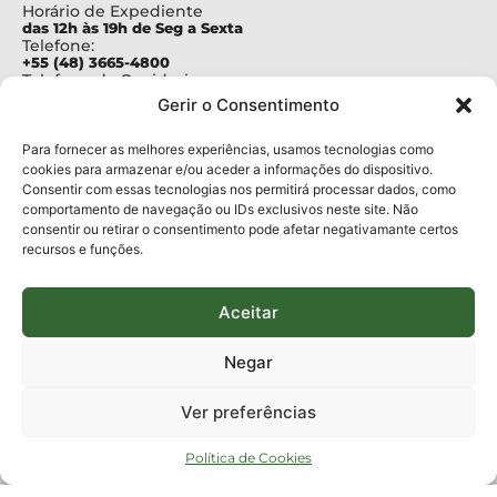
Horário de Expediente
das 12h às 19h de Seg a Sexta
Telefone:
+55 (48) 3665-4800
Telefone da Ouvidoria
0800-6448500
Gerir o Consentimento
E-mails:
protocolo@fapesc.sc.gov.br
Para assuntos relacionados à Pesquisa
Para fornecer as melhores experiências, usamos tecnologias como
pesquisa@fapesc.sc.gov.br
cookies para armazenar e/ou aceder a informações do dispositivo.
Para assuntos relacionados à Inovação
Consentir com essas tecnologias nos permitirá processar dados, como
inovacao@fapesc.sc.gov.br
comportamento de navegação ou IDs exclusivos neste site. Não
Para assuntos relacionados à Bolsas
consentir ou retirar o consentimento pode afetar negativamante certos
bolsas@fapesc.sc.gov.br
recursos e funções.
Para assuntos relacionados à Prestação de Contas
prestacaodecontas@fapesc.sc.gov.br
Para assuntos relacionados à Plataforma
plataforma@fapesc.sc.gov.br
Aceitar
Encarregado de dados
Jair Artur da Silva dpo@fapesc.sc.gov.br 3665-4831
Negar
ENDEREÇO
ParqTec Alfa – Rodovia José Carlos Daux, 600 (SC-401),
Ver preferências
km 01, Módulo 12A, Edifício Fapesc / Celta, 5° andar
Bairro
João Paulo, Florianópolis, SC
Política de Cookies
CEP
88030 - 902