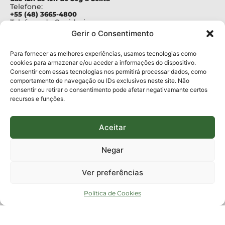
Telefone:
+55 (48) 3665-4800
Telefone da Ouvidoria
0800-6448500
Gerir o Consentimento
E-mails:
protocolo@fapesc.sc.gov.br
Para assuntos relacionados à Pesquisa
Para fornecer as melhores experiências, usamos tecnologias como
pesquisa@fapesc.sc.gov.br
cookies para armazenar e/ou aceder a informações do dispositivo.
Para assuntos relacionados à Inovação
Consentir com essas tecnologias nos permitirá processar dados, como
inovacao@fapesc.sc.gov.br
comportamento de navegação ou IDs exclusivos neste site. Não
Para assuntos relacionados à Bolsas
consentir ou retirar o consentimento pode afetar negativamante certos
bolsas@fapesc.sc.gov.br
recursos e funções.
Para assuntos relacionados à Prestação de Contas
prestacaodecontas@fapesc.sc.gov.br
Para assuntos relacionados à Plataforma
plataforma@fapesc.sc.gov.br
Aceitar
Encarregado de dados
Jair Artur da Silva dpo@fapesc.sc.gov.br 3665-4831
Negar
ENDEREÇO
ParqTec Alfa – Rodovia José Carlos Daux, 600 (SC-401),
Ver preferências
km 01, Módulo 12A, Edifício Fapesc / Celta, 5° andar
Bairro
João Paulo, Florianópolis, SC
Política de Cookies
CEP
88030 - 902
Política de privacidade