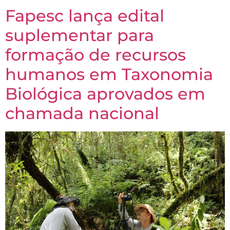
Fapesc lança edital
suplementar para
formação de recursos
humanos em Taxonomia
Biológica aprovados em
chamada nacional