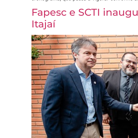
Fapesc e SCTI inaug
Itajaí