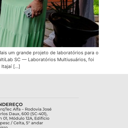
is um grande projeto de laboratórios para o
iLab SC –– Laboratórios Multiusuários, foi
Itajaí […]
NDEREÇO
rqTec Alfa – Rodovia José
rlos Daux, 600 (SC-401),
 01, Módulo 12A, Edifício
pesc / Celta, 5° andar
irro