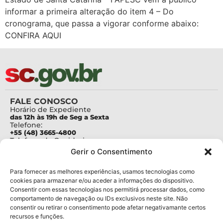
informar a primeira alteração do item 4 – Do
cronograma, que passa a vigorar conforme abaixo:
CONFIRA AQUI
FALE CONOSCO
Horário de Expediente
das 12h às 19h de Seg a Sexta
Telefone:
+55 (48) 3665-4800
Telefone da Ouvidoria
0800-6448500
Gerir o Consentimento
E-mails:
protocolo@fapesc.sc.gov.br
Para assuntos relacionados à Pesquisa
Para fornecer as melhores experiências, usamos tecnologias como
pesquisa@fapesc.sc.gov.br
cookies para armazenar e/ou aceder a informações do dispositivo.
Para assuntos relacionados à Inovação
Consentir com essas tecnologias nos permitirá processar dados, como
inovacao@fapesc.sc.gov.br
comportamento de navegação ou IDs exclusivos neste site. Não
Para assuntos relacionados à Bolsas
consentir ou retirar o consentimento pode afetar negativamante certos
bolsas@fapesc.sc.gov.br
recursos e funções.
Para assuntos relacionados à Prestação de Contas