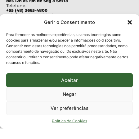
das 12h às 19h de Seg a Sexta
Telefone:
+55 (48) 3665-4800
Telefone da Ouvidoria
0800-6448500
Gerir o Consentimento
E-mails:
protocolo@fapesc.sc.gov.br
Para assuntos relacionados à Pesquisa
Para fornecer as melhores experiências, usamos tecnologias como
pesquisa@fapesc.sc.gov.br
cookies para armazenar e/ou aceder a informações do dispositivo.
Para assuntos relacionados à Inovação
Consentir com essas tecnologias nos permitirá processar dados, como
inovacao@fapesc.sc.gov.br
comportamento de navegação ou IDs exclusivos neste site. Não
Para assuntos relacionados à Bolsas
consentir ou retirar o consentimento pode afetar negativamante certos
bolsas@fapesc.sc.gov.br
recursos e funções.
Para assuntos relacionados à Prestação de Contas
prestacaodecontas@fapesc.sc.gov.br
Para assuntos relacionados à Plataforma
plataforma@fapesc.sc.gov.br
Aceitar
Encarregado de dados
Jair Artur da Silva dpo@fapesc.sc.gov.br 3665-4831
Negar
ENDEREÇO
ParqTec Alfa – Rodovia José Carlos Daux, 600 (SC-401),
Ver preferências
km 01, Módulo 12A, Edifício Fapesc / Celta, 5° andar
Bairro
João Paulo, Florianópolis, SC
Política de Cookies
CEP
88030 - 902