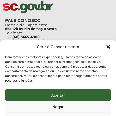
FALE CONOSCO
Horário de Expediente
das 12h às 19h de Seg a Sexta
Telefone:
+55 (48) 3665-4800
Telefone da Ouvidoria
0800-6448500
Gerir o Consentimento
E-mails:
protocolo@fapesc.sc.gov.br
Para assuntos relacionados à Pesquisa
Para fornecer as melhores experiências, usamos tecnologias como
pesquisa@fapesc.sc.gov.br
cookies para armazenar e/ou aceder a informações do dispositivo.
Para assuntos relacionados à Inovação
Consentir com essas tecnologias nos permitirá processar dados, como
inovacao@fapesc.sc.gov.br
comportamento de navegação ou IDs exclusivos neste site. Não
Para assuntos relacionados à Bolsas
consentir ou retirar o consentimento pode afetar negativamante certos
bolsas@fapesc.sc.gov.br
recursos e funções.
Para assuntos relacionados à Prestação de Contas
prestacaodecontas@fapesc.sc.gov.br
Para assuntos relacionados à Plataforma
plataforma@fapesc.sc.gov.br
Aceitar
Encarregado de dados
Jair Artur da Silva dpo@fapesc.sc.gov.br 3665-4831
Negar
ENDEREÇO
ParqTec Alfa – Rodovia José Carlos Daux, 600 (SC-401),