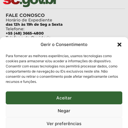
FALE CONOSCO
Horário de Expediente
das 12h às 19h de Seg a Sexta
Telefone:
+55 (48) 3665-4800
Telefone da Ouvidoria
0800-6448500
Gerir o Consentimento
E-mails:
protocolo@fapesc.sc.gov.br
Para assuntos relacionados à Pesquisa
Para fornecer as melhores experiências, usamos tecnologias como
pesquisa@fapesc.sc.gov.br
cookies para armazenar e/ou aceder a informações do dispositivo.
Para assuntos relacionados à Inovação
Consentir com essas tecnologias nos permitirá processar dados, como
inovacao@fapesc.sc.gov.br
comportamento de navegação ou IDs exclusivos neste site. Não
Para assuntos relacionados à Bolsas
consentir ou retirar o consentimento pode afetar negativamante certos
bolsas@fapesc.sc.gov.br
recursos e funções.
Para assuntos relacionados à Prestação de Contas
prestacaodecontas@fapesc.sc.gov.br
Para assuntos relacionados à Plataforma
plataforma@fapesc.sc.gov.br
Aceitar
Encarregado de dados
Jair Artur da Silva dpo@fapesc.sc.gov.br 3665-4831
Negar
ENDEREÇO
ParqTec Alfa – Rodovia José Carlos Daux, 600 (SC-401),
Ver preferências
km 01, Módulo 12A, Edifício Fapesc / Celta, 5° andar