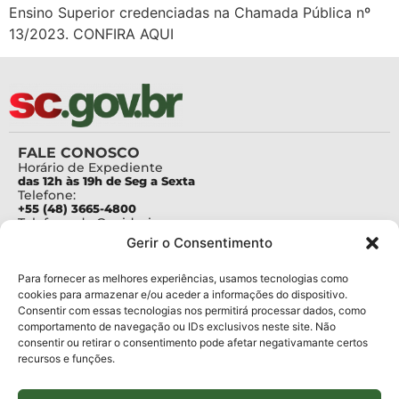
Ensino Superior credenciadas na Chamada Pública nº
13/2023. CONFIRA AQUI
FALE CONOSCO
Horário de Expediente
das 12h às 19h de Seg a Sexta
Telefone:
+55 (48) 3665-4800
Telefone da Ouvidoria
0800-6448500
Gerir o Consentimento
E-mails:
protocolo@fapesc.sc.gov.br
Para assuntos relacionados à Pesquisa
Para fornecer as melhores experiências, usamos tecnologias como
pesquisa@fapesc.sc.gov.br
cookies para armazenar e/ou aceder a informações do dispositivo.
Para assuntos relacionados à Inovação
Consentir com essas tecnologias nos permitirá processar dados, como
inovacao@fapesc.sc.gov.br
comportamento de navegação ou IDs exclusivos neste site. Não
Para assuntos relacionados à Bolsas
consentir ou retirar o consentimento pode afetar negativamante certos
bolsas@fapesc.sc.gov.br
recursos e funções.
Para assuntos relacionados à Prestação de Contas
prestacaodecontas@fapesc.sc.gov.br
Para assuntos relacionados à Plataforma