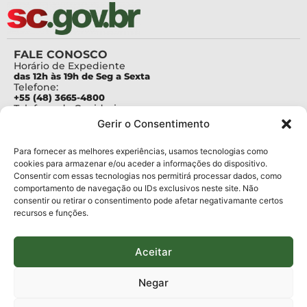
FALE CONOSCO
Horário de Expediente
das 12h às 19h de Seg a Sexta
Telefone:
+55 (48) 3665-4800
Telefone da Ouvidoria
0800-6448500
Gerir o Consentimento
E-mails:
protocolo@fapesc.sc.gov.br
Para assuntos relacionados à Pesquisa
Para fornecer as melhores experiências, usamos tecnologias como
pesquisa@fapesc.sc.gov.br
cookies para armazenar e/ou aceder a informações do dispositivo.
Para assuntos relacionados à Inovação
Consentir com essas tecnologias nos permitirá processar dados, como
inovacao@fapesc.sc.gov.br
comportamento de navegação ou IDs exclusivos neste site. Não
Para assuntos relacionados à Bolsas
consentir ou retirar o consentimento pode afetar negativamante certos
bolsas@fapesc.sc.gov.br
recursos e funções.
Para assuntos relacionados à Prestação de Contas
prestacaodecontas@fapesc.sc.gov.br
Para assuntos relacionados à Plataforma
plataforma@fapesc.sc.gov.br
Aceitar
Encarregado de dados
Jair Artur da Silva dpo@fapesc.sc.gov.br 3665-4831
Negar
ENDEREÇO
ParqTec Alfa – Rodovia José Carlos Daux, 600 (SC-401),