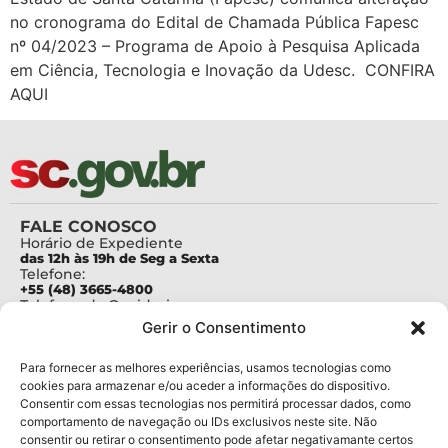
no cronograma do Edital de Chamada Pública Fapesc
nº 04/2023 – Programa de Apoio à Pesquisa Aplicada
em Ciência, Tecnologia e Inovação da Udesc. CONFIRA
AQUI
FALE CONOSCO
Horário de Expediente
das 12h às 19h de Seg a Sexta
Telefone:
+55 (48) 3665-4800
Telefone da Ouvidoria
0800-6448500
Gerir o Consentimento
E-mails:
protocolo@fapesc.sc.gov.br
Para assuntos relacionados à Pesquisa
Para fornecer as melhores experiências, usamos tecnologias como
pesquisa@fapesc.sc.gov.br
cookies para armazenar e/ou aceder a informações do dispositivo.
Para assuntos relacionados à Inovação
Consentir com essas tecnologias nos permitirá processar dados, como
inovacao@fapesc.sc.gov.br
comportamento de navegação ou IDs exclusivos neste site. Não
Para assuntos relacionados à Bolsas
consentir ou retirar o consentimento pode afetar negativamante certos
bolsas@fapesc.sc.gov.br