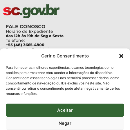
FALE CONOSCO
Horário de Expediente
das 12h às 19h de Seg a Sexta
Telefone:
+55 (48) 3665-4800
Telefone da Ouvidoria
0800-6448500
Gerir o Consentimento
E-mails:
protocolo@fapesc.sc.gov.br
Para assuntos relacionados à Pesquisa
Para fornecer as melhores experiências, usamos tecnologias como
pesquisa@fapesc.sc.gov.br
cookies para armazenar e/ou aceder a informações do dispositivo.
Para assuntos relacionados à Inovação
Consentir com essas tecnologias nos permitirá processar dados, como
inovacao@fapesc.sc.gov.br
comportamento de navegação ou IDs exclusivos neste site. Não
Para assuntos relacionados à Bolsas
consentir ou retirar o consentimento pode afetar negativamante certos
bolsas@fapesc.sc.gov.br
recursos e funções.
Para assuntos relacionados à Prestação de Contas
prestacaodecontas@fapesc.sc.gov.br
Para assuntos relacionados à Plataforma
plataforma@fapesc.sc.gov.br
Aceitar
Encarregado de dados
Jair Artur da Silva dpo@fapesc.sc.gov.br 3665-4831
Negar
ENDEREÇO