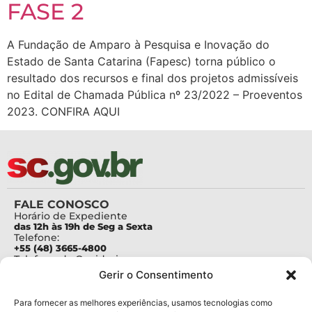
FASE 2
A Fundação de Amparo à Pesquisa e Inovação do
Estado de Santa Catarina (Fapesc) torna público o
resultado dos recursos e final dos projetos admissíveis
no Edital de Chamada Pública nº 23/2022 – Proeventos
2023. CONFIRA AQUI
FALE CONOSCO
Horário de Expediente
das 12h às 19h de Seg a Sexta
Telefone:
+55 (48) 3665-4800
Telefone da Ouvidoria
0800-6448500
Gerir o Consentimento
E-mails:
protocolo@fapesc.sc.gov.br
Para assuntos relacionados à Pesquisa
Para fornecer as melhores experiências, usamos tecnologias como