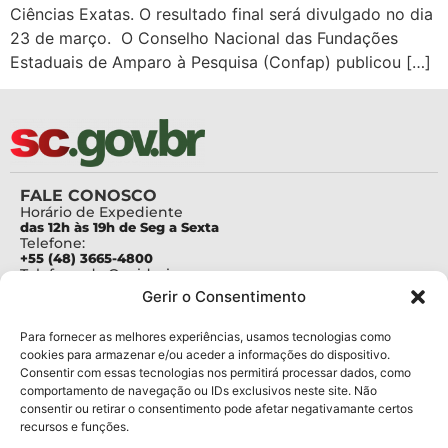
Ciências Exatas. O resultado final será divulgado no dia
23 de março. O Conselho Nacional das Fundações
Estaduais de Amparo à Pesquisa (Confap) publicou […]
FALE CONOSCO
Horário de Expediente
das 12h às 19h de Seg a Sexta
Telefone:
+55 (48) 3665-4800
Telefone da Ouvidoria
0800-6448500
Gerir o Consentimento
E-mails:
protocolo@fapesc.sc.gov.br
Para assuntos relacionados à Pesquisa
Para fornecer as melhores experiências, usamos tecnologias como
pesquisa@fapesc.sc.gov.br
cookies para armazenar e/ou aceder a informações do dispositivo.
Para assuntos relacionados à Inovação
Consentir com essas tecnologias nos permitirá processar dados, como
inovacao@fapesc.sc.gov.br
comportamento de navegação ou IDs exclusivos neste site. Não
Para assuntos relacionados à Bolsas
consentir ou retirar o consentimento pode afetar negativamante certos
bolsas@fapesc.sc.gov.br
recursos e funções.
Para assuntos relacionados à Prestação de Contas
prestacaodecontas@fapesc.sc.gov.br