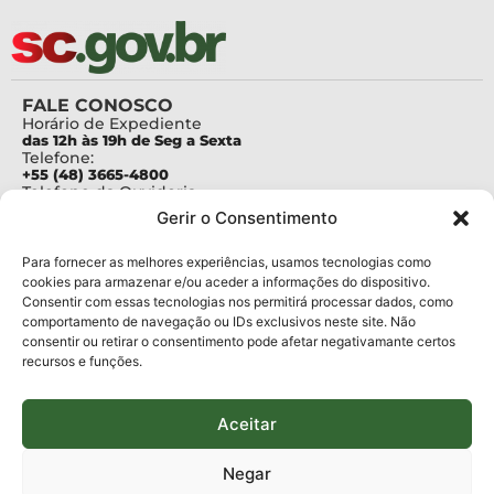
FALE CONOSCO
Horário de Expediente
das 12h às 19h de Seg a Sexta
Telefone:
+55 (48) 3665-4800
Telefone da Ouvidoria
0800-6448500
Gerir o Consentimento
E-mails:
protocolo@fapesc.sc.gov.br
Para assuntos relacionados à Pesquisa
Para fornecer as melhores experiências, usamos tecnologias como
pesquisa@fapesc.sc.gov.br
cookies para armazenar e/ou aceder a informações do dispositivo.
Para assuntos relacionados à Inovação
Consentir com essas tecnologias nos permitirá processar dados, como
inovacao@fapesc.sc.gov.br
comportamento de navegação ou IDs exclusivos neste site. Não
Para assuntos relacionados à Bolsas
consentir ou retirar o consentimento pode afetar negativamante certos
bolsas@fapesc.sc.gov.br
recursos e funções.
Para assuntos relacionados à Prestação de Contas
prestacaodecontas@fapesc.sc.gov.br
Para assuntos relacionados à Plataforma
plataforma@fapesc.sc.gov.br
Aceitar
Encarregado de dados
Jair Artur da Silva dpo@fapesc.sc.gov.br 3665-4831
Negar
ENDEREÇO