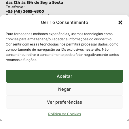
das 12h às 19h de Seg a Sexta
Telefone:
+55 (48) 3665-4800
Telefone da Ouvidoria
0800-6448500
Gerir o Consentimento
E-mails:
protocolo@fapesc.sc.gov.br
Para assuntos relacionados à Pesquisa
Para fornecer as melhores experiências, usamos tecnologias como
pesquisa@fapesc.sc.gov.br
cookies para armazenar e/ou aceder a informações do dispositivo.
Para assuntos relacionados à Inovação
Consentir com essas tecnologias nos permitirá processar dados, como
inovacao@fapesc.sc.gov.br
comportamento de navegação ou IDs exclusivos neste site. Não
Para assuntos relacionados à Bolsas
consentir ou retirar o consentimento pode afetar negativamante certos
bolsas@fapesc.sc.gov.br
recursos e funções.
Para assuntos relacionados à Prestação de Contas
prestacaodecontas@fapesc.sc.gov.br
Para assuntos relacionados à Plataforma
plataforma@fapesc.sc.gov.br
Aceitar
Encarregado de dados
Jair Artur da Silva dpo@fapesc.sc.gov.br 3665-4831
Negar
ENDEREÇO
ParqTec Alfa – Rodovia José Carlos Daux, 600 (SC-401),
Ver preferências
km 01, Módulo 12A, Edifício Fapesc / Celta, 5° andar
Bairro
João Paulo, Florianópolis, SC
Política de Cookies
CEP
88030 - 902