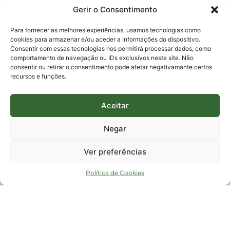
0800-6448500
Gerir o Consentimento
E-mails:
protocolo@fapesc.sc.gov.br
Para assuntos relacionados à Pesquisa
Para fornecer as melhores experiências, usamos tecnologias como
pesquisa@fapesc.sc.gov.br
cookies para armazenar e/ou aceder a informações do dispositivo.
Para assuntos relacionados à Inovação
Consentir com essas tecnologias nos permitirá processar dados, como
inovacao@fapesc.sc.gov.br
comportamento de navegação ou IDs exclusivos neste site. Não
Para assuntos relacionados à Bolsas
consentir ou retirar o consentimento pode afetar negativamante certos
bolsas@fapesc.sc.gov.br
recursos e funções.
Para assuntos relacionados à Prestação de Contas
prestacaodecontas@fapesc.sc.gov.br
Para assuntos relacionados à Plataforma
plataforma@fapesc.sc.gov.br
Aceitar
Encarregado de dados
Jair Artur da Silva dpo@fapesc.sc.gov.br 3665-4831
Negar
ENDEREÇO
ParqTec Alfa – Rodovia José Carlos Daux, 600 (SC-401),
Ver preferências
km 01, Módulo 12A, Edifício Fapesc / Celta, 5° andar
Bairro
João Paulo, Florianópolis, SC
Política de Cookies
CEP
88030 - 902
Política de privacidade