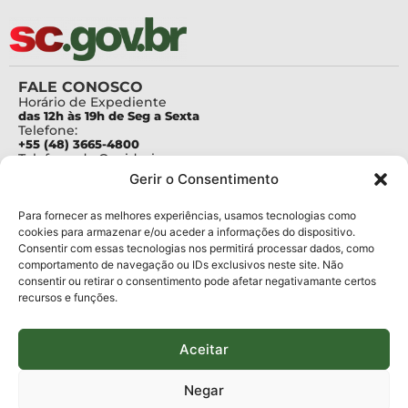
FALE CONOSCO
Horário de Expediente
das 12h às 19h de Seg a Sexta
Telefone:
+55 (48) 3665-4800
Telefone da Ouvidoria
0800-6448500
Gerir o Consentimento
E-mails:
protocolo@fapesc.sc.gov.br
Para assuntos relacionados à Pesquisa
Para fornecer as melhores experiências, usamos tecnologias como
pesquisa@fapesc.sc.gov.br
cookies para armazenar e/ou aceder a informações do dispositivo.
Para assuntos relacionados à Inovação
Consentir com essas tecnologias nos permitirá processar dados, como
inovacao@fapesc.sc.gov.br
comportamento de navegação ou IDs exclusivos neste site. Não
Para assuntos relacionados à Bolsas
consentir ou retirar o consentimento pode afetar negativamante certos
bolsas@fapesc.sc.gov.br
recursos e funções.
Para assuntos relacionados à Prestação de Contas
prestacaodecontas@fapesc.sc.gov.br
Para assuntos relacionados à Plataforma
plataforma@fapesc.sc.gov.br
Aceitar
Encarregado de dados
Jair Artur da Silva dpo@fapesc.sc.gov.br 3665-4831
Negar
ENDEREÇO