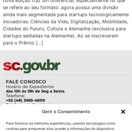
nova edição traz um diferencial, especialmente no que
se refere ao seu formato: agora possui uma divisão
ainda mais segmentada para startups tecnologicamente
inovadoras: Ciências da Vida, Digitalização, Mobilidade,
Cidades do Futuro, Cultura e Alemanha (exclusiva para
startups sediadas na Alemanha). Ao se inscreverem
para o Prêmio […]
FALE CONOSCO
Horário de Expediente
das 12h às 19h de Seg a Sexta
Telefone:
+55 (48) 3665-4800
Telefone da Ouvidoria
0800-6448500
Gerir o Consentimento
E-mails:
protocolo@fapesc.sc.gov.br
Para assuntos relacionados à Pesquisa
Para fornecer as melhores experiências, usamos tecnologias como
pesquisa@fapesc.sc.gov.br
cookies para armazenar e/ou aceder a informações do dispositivo.