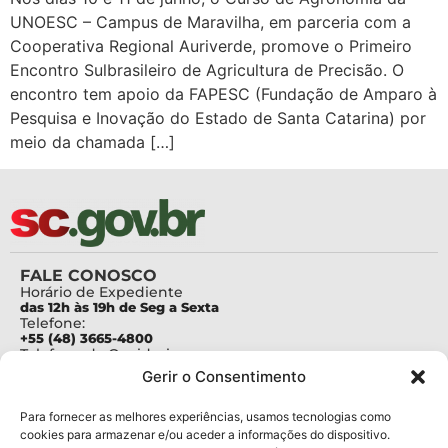
UNOESC – Campus de Maravilha, em parceria com a
Cooperativa Regional Auriverde, promove o Primeiro
Encontro Sulbrasileiro de Agricultura de Precisão. O
encontro tem apoio da FAPESC (Fundação de Amparo à
Pesquisa e Inovação do Estado de Santa Catarina) por
meio da chamada […]
FALE CONOSCO
Horário de Expediente
das 12h às 19h de Seg a Sexta
Telefone:
+55 (48) 3665-4800
Telefone da Ouvidoria
0800-6448500
Gerir o Consentimento
E-mails:
protocolo@fapesc.sc.gov.br
Para assuntos relacionados à Pesquisa
Para fornecer as melhores experiências, usamos tecnologias como
pesquisa@fapesc.sc.gov.br
cookies para armazenar e/ou aceder a informações do dispositivo.
Para assuntos relacionados à Inovação