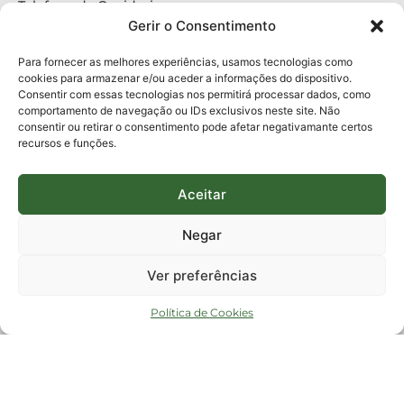
Telefone da Ouvidoria
0800-6448500
Gerir o Consentimento
E-mails:
protocolo@fapesc.sc.gov.br
Para assuntos relacionados à Pesquisa
Para fornecer as melhores experiências, usamos tecnologias como
pesquisa@fapesc.sc.gov.br
cookies para armazenar e/ou aceder a informações do dispositivo.
Para assuntos relacionados à Inovação
Consentir com essas tecnologias nos permitirá processar dados, como
inovacao@fapesc.sc.gov.br
comportamento de navegação ou IDs exclusivos neste site. Não
Para assuntos relacionados à Bolsas
consentir ou retirar o consentimento pode afetar negativamante certos
bolsas@fapesc.sc.gov.br
recursos e funções.
Para assuntos relacionados à Prestação de Contas
prestacaodecontas@fapesc.sc.gov.br
Para assuntos relacionados à Plataforma
plataforma@fapesc.sc.gov.br
Aceitar
Encarregado de dados
Jair Artur da Silva dpo@fapesc.sc.gov.br 3665-4831
Negar
ENDEREÇO
ParqTec Alfa – Rodovia José Carlos Daux, 600 (SC-401),
Ver preferências
km 01, Módulo 12A, Edifício Fapesc / Celta, 5° andar
Bairro
João Paulo, Florianópolis, SC
Política de Cookies
CEP
88030 - 902
Política de privacidade