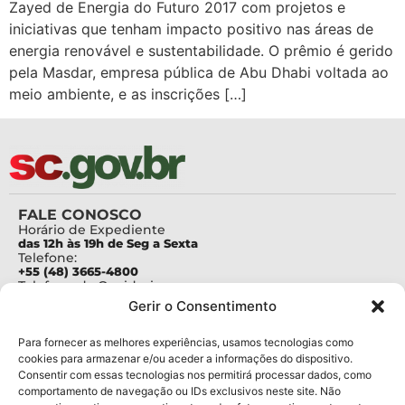
Zayed de Energia do Futuro 2017 com projetos e
iniciativas que tenham impacto positivo nas áreas de
energia renovável e sustentabilidade. O prêmio é gerido
pela Masdar, empresa pública de Abu Dhabi voltada ao
meio ambiente, e as inscrições […]
FALE CONOSCO
Horário de Expediente
das 12h às 19h de Seg a Sexta
Telefone:
+55 (48) 3665-4800
Telefone da Ouvidoria
0800-6448500
Gerir o Consentimento
E-mails:
protocolo@fapesc.sc.gov.br
Para assuntos relacionados à Pesquisa
Para fornecer as melhores experiências, usamos tecnologias como
pesquisa@fapesc.sc.gov.br
cookies para armazenar e/ou aceder a informações do dispositivo.
Para assuntos relacionados à Inovação
Consentir com essas tecnologias nos permitirá processar dados, como
inovacao@fapesc.sc.gov.br
comportamento de navegação ou IDs exclusivos neste site. Não
Para assuntos relacionados à Bolsas