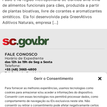
de alimentos funcionais para cães, produzida a partir
de plantas bioativas, livre de corantes e aromatizantes
sintéticos. Ela foi desenvolvida pela GreenAtivos
Aditivos Naturais, empresa […]
FALE CONOSCO
Horário de Expediente
das 12h às 19h de Seg a Sexta
Telefone:
+55 (48) 3665-4800
Telefone da Ouvidoria
0800-6448500
Gerir o Consentimento
E-mails:
protocolo@fapesc.sc.gov.br
Para assuntos relacionados à Pesquisa
Para fornecer as melhores experiências, usamos tecnologias como
pesquisa@fapesc.sc.gov.br
cookies para armazenar e/ou aceder a informações do dispositivo.
Para assuntos relacionados à Inovação
Consentir com essas tecnologias nos permitirá processar dados, como
inovacao@fapesc.sc.gov.br
comportamento de navegação ou IDs exclusivos neste site. Não
Para assuntos relacionados à Bolsas
consentir ou retirar o consentimento pode afetar negativamante certos
bolsas@fapesc.sc.gov.br