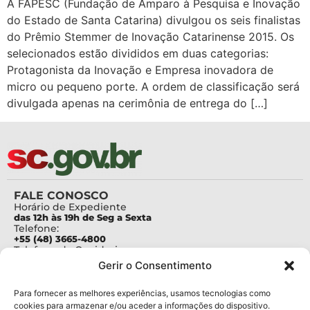
A FAPESC (Fundação de Amparo à Pesquisa e Inovação
do Estado de Santa Catarina) divulgou os seis finalistas
do Prêmio Stemmer de Inovação Catarinense 2015. Os
selecionados estão divididos em duas categorias:
Protagonista da Inovação e Empresa inovadora de
micro ou pequeno porte. A ordem de classificação será
divulgada apenas na cerimônia de entrega do […]
FALE CONOSCO
Horário de Expediente
das 12h às 19h de Seg a Sexta
Telefone:
+55 (48) 3665-4800
Telefone da Ouvidoria
0800-6448500
Gerir o Consentimento
E-mails:
protocolo@fapesc.sc.gov.br
Para assuntos relacionados à Pesquisa
Para fornecer as melhores experiências, usamos tecnologias como
pesquisa@fapesc.sc.gov.br
cookies para armazenar e/ou aceder a informações do dispositivo.