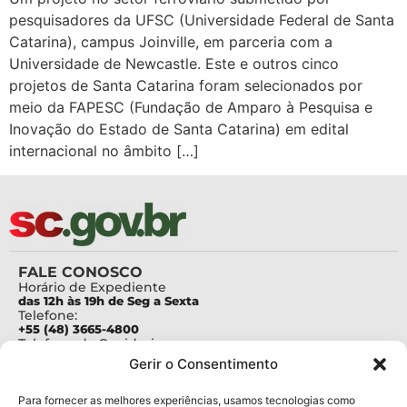
pesquisadores da UFSC (Universidade Federal de Santa
Catarina), campus Joinville, em parceria com a
Universidade de Newcastle. Este e outros cinco
projetos de Santa Catarina foram selecionados por
meio da FAPESC (Fundação de Amparo à Pesquisa e
Inovação do Estado de Santa Catarina) em edital
internacional no âmbito […]
FALE CONOSCO
Horário de Expediente
das 12h às 19h de Seg a Sexta
Telefone:
+55 (48) 3665-4800
Telefone da Ouvidoria
0800-6448500
Gerir o Consentimento
E-mails:
protocolo@fapesc.sc.gov.br
Para assuntos relacionados à Pesquisa
Para fornecer as melhores experiências, usamos tecnologias como