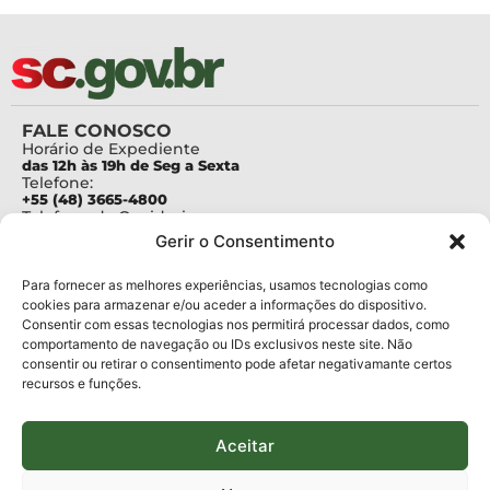
FALE CONOSCO
Horário de Expediente
das 12h às 19h de Seg a Sexta
Telefone:
+55 (48) 3665-4800
Telefone da Ouvidoria
0800-6448500
Gerir o Consentimento
E-mails:
protocolo@fapesc.sc.gov.br
Para assuntos relacionados à Pesquisa
Para fornecer as melhores experiências, usamos tecnologias como
pesquisa@fapesc.sc.gov.br
cookies para armazenar e/ou aceder a informações do dispositivo.
Para assuntos relacionados à Inovação
Consentir com essas tecnologias nos permitirá processar dados, como
inovacao@fapesc.sc.gov.br
comportamento de navegação ou IDs exclusivos neste site. Não
Para assuntos relacionados à Bolsas
consentir ou retirar o consentimento pode afetar negativamante certos
bolsas@fapesc.sc.gov.br
recursos e funções.
Para assuntos relacionados à Prestação de Contas
prestacaodecontas@fapesc.sc.gov.br
Para assuntos relacionados à Plataforma
plataforma@fapesc.sc.gov.br
Aceitar
Encarregado de dados
Jair Artur da Silva dpo@fapesc.sc.gov.br 3665-4831