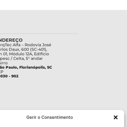
NDEREÇO
rqTec Alfa – Rodovia José
rlos Daux, 600 (SC-401),
 01, Módulo 12A, Edifício
pesc / Celta, 5° andar
irro
ão Paulo, Florianópolis, SC
EP
030 - 902
Gerir o Consentimento