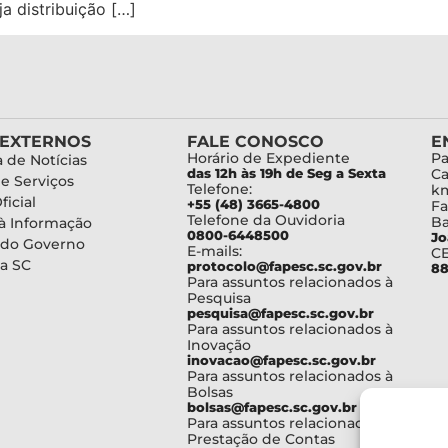
a distribuição […]
 EXTERNOS
FALE CONOSCO
E
Horário de Expediente
Pa
 de Notícias
das 12h às 19h de Seg a Sexta
Ca
de Serviços
Telefone:
km
ficial
+55 (48) 3665-4800
Fa
Telefone da Ouvidoria
Ba
à Informação
0800-6448500
Jo
 do Governo
E-mails:
C
a SC
protocolo@fapesc.sc.gov.br
88
Para assuntos relacionados à
Pesquisa
pesquisa@fapesc.sc.gov.br
Para assuntos relacionados à
Inovação
inovacao@fapesc.sc.gov.br
Para assuntos relacionados à
Bolsas
bolsas@fapesc.sc.gov.br
Para assuntos relacionados à
Prestação de Contas