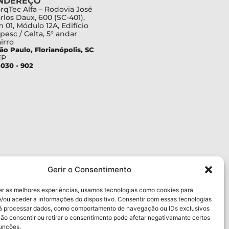
NDEREÇO
rqTec Alfa – Rodovia José
rlos Daux, 600 (SC-401),
 01, Módulo 12A, Edifício
pesc / Celta, 5° andar
irro
ão Paulo, Florianópolis, SC
EP
030 - 902
Gerir o Consentimento
er as melhores experiências, usamos tecnologias como cookies para
/ou aceder a informações do dispositivo. Consentir com essas tecnologias
rá processar dados, como comportamento de navegação ou IDs exclusivos
Não consentir ou retirar o consentimento pode afetar negativamante certos
funções.