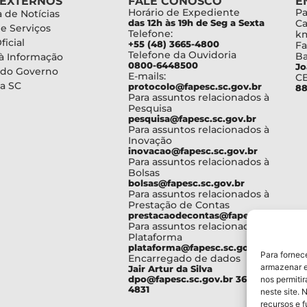
 EXTERNOS
FALE CONOSCO
E
Horário de Expediente
Pa
 de Notícias
das 12h às 19h de Seg a Sexta
Ca
de Serviços
Telefone:
km
ficial
+55 (48) 3665-4800
Fa
Telefone da Ouvidoria
Ba
à Informação
0800-6448500
Jo
 do Governo
E-mails:
C
a SC
protocolo@fapesc.sc.gov.br
88
Para assuntos relacionados à
Pesquisa
pesquisa@fapesc.sc.gov.br
Para assuntos relacionados à
Inovação
inovacao@fapesc.sc.gov.br
Para assuntos relacionados à
Bolsas
bolsas@fapesc.sc.gov.br
Para assuntos relacionados à
Prestação de Contas
prestacaodecontas@fapesc.sc.gov.br
Para assuntos relacionados à
Plataforma
plataforma@fapesc.sc.gov.br
Para fornec
Encarregado de dados
armazenar e
Jair Artur da Silva
dpo@fapesc.sc.gov.br 3665-
nos permiti
4831
neste site. 
recursos e 