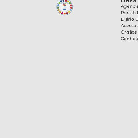
LINKS
Agência
Portal 
Diário O
Acesso 
Órgãos
Conheç