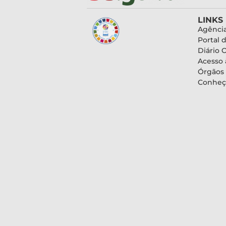
LINKS
Agência
Portal 
Diário O
Acesso 
Órgãos
Conheç