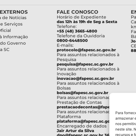
 EXTERNOS
FALE CONOSCO
E
Horário de Expediente
Pa
 de Notícias
das 12h às 19h de Seg a Sexta
Ca
de Serviços
Telefone:
km
ficial
+55 (48) 3665-4800
Fa
Telefone da Ouvidoria
Ba
à Informação
0800-6448500
Jo
 do Governo
E-mails:
C
a SC
protocolo@fapesc.sc.gov.br
88
Para assuntos relacionados à
Pesquisa
pesquisa@fapesc.sc.gov.br
Para assuntos relacionados à
Inovação
inovacao@fapesc.sc.gov.br
Para assuntos relacionados à
Bolsas
bolsas@fapesc.sc.gov.br
Para assuntos relacionados à
Prestação de Contas
prestacaodecontas@fapesc.sc.gov.br
Para assuntos relacionados à
Para fornec
Plataforma
armazenar e
plataforma@fapesc.sc.gov.br
nos permiti
Encarregado de dados
neste site. 
Jair Artur da Silva
recursos e 
dpo@fapesc.sc.gov.br 3665-