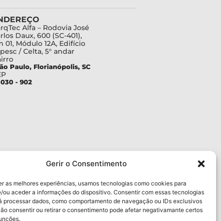
NDEREÇO
rqTec Alfa – Rodovia José
rlos Daux, 600 (SC-401),
 01, Módulo 12A, Edifício
pesc / Celta, 5° andar
irro
ão Paulo, Florianópolis, SC
EP
030 - 902
Gerir o Consentimento
er as melhores experiências, usamos tecnologias como cookies para
/ou aceder a informações do dispositivo. Consentir com essas tecnologias
rá processar dados, como comportamento de navegação ou IDs exclusivos
Não consentir ou retirar o consentimento pode afetar negativamante certos
funções.