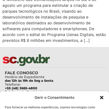
agosto um programa para estimular a criação de
parques tecnológicos no Brasil, visando ao
desenvolvimento de instalações de pesquisa e
laboratórios destinados ao desenvolvimento de
softwares para computadores e smartphones. De
acordo com o edital do Programa Usinas Digitais, estão
previstos R$ 8 milhões em investimentos, a […]
FALE CONOSCO
Horário de Expediente
das 12h às 19h de Seg a Sexta
Telefone:
+55 (48) 3665-4800
Telefone da Ouvidoria
0800-6448500
Gerir o Consentimento
E-mails:
protocolo@fapesc.sc.gov.br
Para assuntos relacionados à Pesquisa
Para fornecer as melhores experiências, usamos tecnologias como