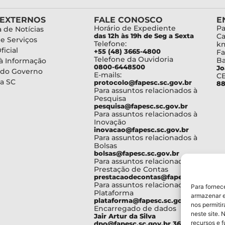
 EXTERNOS
FALE CONOSCO
E
Horário de Expediente
Pa
 de Notícias
das 12h às 19h de Seg a Sexta
Ca
de Serviços
Telefone:
km
ficial
+55 (48) 3665-4800
Fa
Telefone da Ouvidoria
Ba
à Informação
0800-6448500
Jo
 do Governo
E-mails:
C
a SC
protocolo@fapesc.sc.gov.br
88
Para assuntos relacionados à
Pesquisa
pesquisa@fapesc.sc.gov.br
Para assuntos relacionados à
Inovação
inovacao@fapesc.sc.gov.br
Para assuntos relacionados à
Bolsas
bolsas@fapesc.sc.gov.br
Para assuntos relacionados à
Prestação de Contas
prestacaodecontas@fapesc.sc.gov.br
Para assuntos relacionados à
Para fornec
Plataforma
armazenar e
plataforma@fapesc.sc.gov.br
nos permiti
Encarregado de dados
neste site. 
Jair Artur da Silva
recursos e 
dpo@fapesc.sc.gov.br 3665-