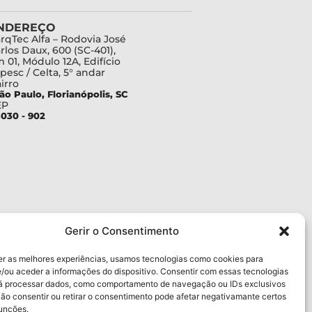
NDEREÇO
rqTec Alfa – Rodovia José
rlos Daux, 600 (SC-401),
 01, Módulo 12A, Edifício
pesc / Celta, 5° andar
irro
ão Paulo, Florianópolis, SC
EP
030 - 902
Gerir o Consentimento
er as melhores experiências, usamos tecnologias como cookies para
/ou aceder a informações do dispositivo. Consentir com essas tecnologias
rá processar dados, como comportamento de navegação ou IDs exclusivos
Não consentir ou retirar o consentimento pode afetar negativamante certos
funções.