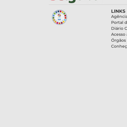
LINKS
Agência
Portal 
Diário O
Acesso 
Órgãos
Conheç