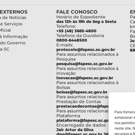
 EXTERNOS
FALE CONOSCO
E
Horário de Expediente
Pa
 de Notícias
das 12h às 19h de Seg a Sexta
Ca
de Serviços
Telefone:
km
ficial
+55 (48) 3665-4800
Fa
Telefone da Ouvidoria
Ba
à Informação
0800-6448500
Jo
 do Governo
E-mails:
C
a SC
protocolo@fapesc.sc.gov.br
88
Para assuntos relacionados à
Pesquisa
pesquisa@fapesc.sc.gov.br
Para assuntos relacionados à
Inovação
inovacao@fapesc.sc.gov.br
Para assuntos relacionados à
Bolsas
bolsas@fapesc.sc.gov.br
Para assuntos relacionados à
Prestação de Contas
prestacaodecontas@fapesc.sc.gov.br
Para assuntos relacionados à
Para fornec
Plataforma
armazenar e
plataforma@fapesc.sc.gov.br
nos permiti
Encarregado de dados
neste site. 
Jair Artur da Silva
recursos e 
dpo@fapesc.sc.gov.br 3665-