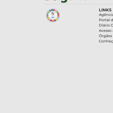
LINKS
Agência
Portal 
Diário O
Acesso 
Órgãos
Conheç