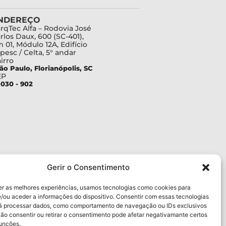
NDEREÇO
rqTec Alfa – Rodovia José
rlos Daux, 600 (SC-401),
 01, Módulo 12A, Edifício
pesc / Celta, 5° andar
irro
ão Paulo, Florianópolis, SC
EP
030 - 902
Gerir o Consentimento
er as melhores experiências, usamos tecnologias como cookies para
/ou aceder a informações do dispositivo. Consentir com essas tecnologias
rá processar dados, como comportamento de navegação ou IDs exclusivos
Não consentir ou retirar o consentimento pode afetar negativamante certos
funções.