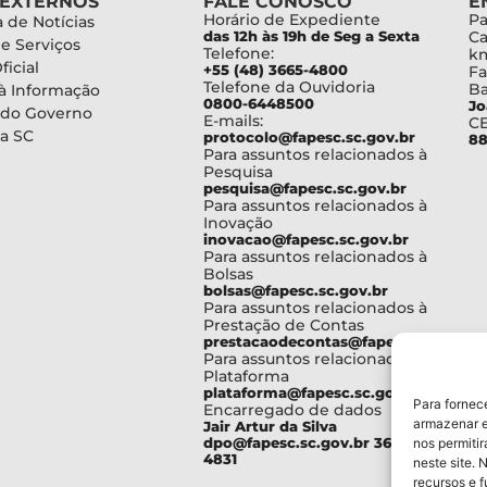
 EXTERNOS
FALE CONOSCO
E
Horário de Expediente
Pa
 de Notícias
das 12h às 19h de Seg a Sexta
Ca
de Serviços
Telefone:
km
ficial
+55 (48) 3665-4800
Fa
Telefone da Ouvidoria
Ba
à Informação
0800-6448500
Jo
 do Governo
E-mails:
C
a SC
protocolo@fapesc.sc.gov.br
88
Para assuntos relacionados à
Pesquisa
pesquisa@fapesc.sc.gov.br
Para assuntos relacionados à
Inovação
inovacao@fapesc.sc.gov.br
Para assuntos relacionados à
Bolsas
bolsas@fapesc.sc.gov.br
Para assuntos relacionados à
Prestação de Contas
prestacaodecontas@fapesc.sc.gov.br
Para assuntos relacionados à
Plataforma
plataforma@fapesc.sc.gov.br
Para fornec
Encarregado de dados
armazenar e
Jair Artur da Silva
dpo@fapesc.sc.gov.br 3665-
nos permiti
4831
neste site. 
recursos e 