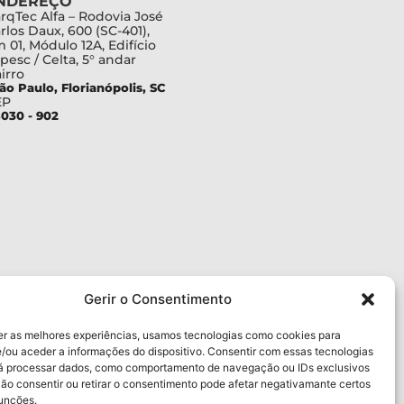
NDEREÇO
rqTec Alfa – Rodovia José
rlos Daux, 600 (SC-401),
 01, Módulo 12A, Edifício
pesc / Celta, 5° andar
irro
ão Paulo, Florianópolis, SC
EP
030 - 902
Gerir o Consentimento
er as melhores experiências, usamos tecnologias como cookies para
/ou aceder a informações do dispositivo. Consentir com essas tecnologias
rá processar dados, como comportamento de navegação ou IDs exclusivos
Não consentir ou retirar o consentimento pode afetar negativamante certos
funções.