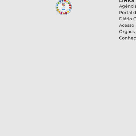
LINKS
Agência
Portal 
Diário O
Acesso 
Órgãos
Conheç