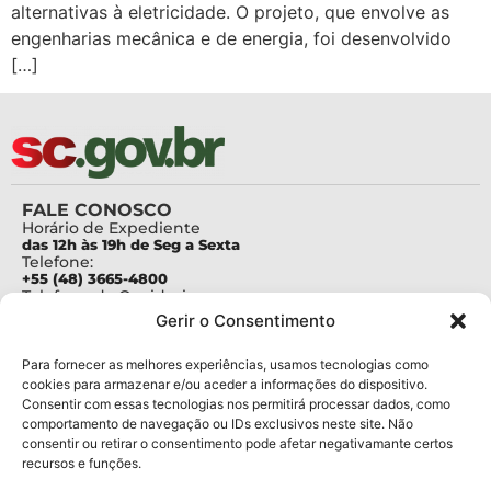
alternativas à eletricidade. O projeto, que envolve as
engenharias mecânica e de energia, foi desenvolvido
[…]
FALE CONOSCO
Horário de Expediente
das 12h às 19h de Seg a Sexta
Telefone:
+55 (48) 3665-4800
Telefone da Ouvidoria
0800-6448500
Gerir o Consentimento
E-mails:
protocolo@fapesc.sc.gov.br
Para assuntos relacionados à Pesquisa
Para fornecer as melhores experiências, usamos tecnologias como
pesquisa@fapesc.sc.gov.br
cookies para armazenar e/ou aceder a informações do dispositivo.
Para assuntos relacionados à Inovação
Consentir com essas tecnologias nos permitirá processar dados, como
inovacao@fapesc.sc.gov.br
comportamento de navegação ou IDs exclusivos neste site. Não
Para assuntos relacionados à Bolsas
consentir ou retirar o consentimento pode afetar negativamante certos
bolsas@fapesc.sc.gov.br
recursos e funções.
Para assuntos relacionados à Prestação de Contas
prestacaodecontas@fapesc.sc.gov.br