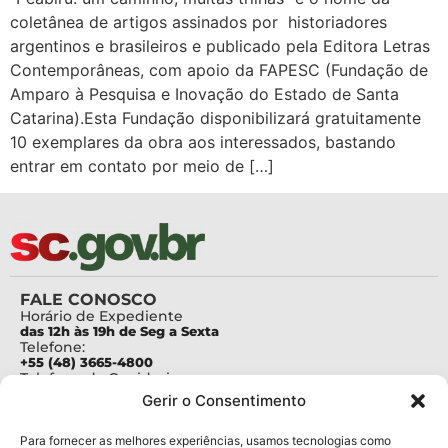
coletânea de artigos assinados por historiadores
argentinos e brasileiros e publicado pela Editora Letras
Contemporâneas, com apoio da FAPESC (Fundação de
Amparo à Pesquisa e Inovação do Estado de Santa
Catarina).Esta Fundação disponibilizará gratuitamente
10 exemplares da obra aos interessados, bastando
entrar em contato por meio de […]
FALE CONOSCO
Horário de Expediente
das 12h às 19h de Seg a Sexta
Telefone:
+55 (48) 3665-4800
Telefone da Ouvidoria
0800-6448500
Gerir o Consentimento
E-mails:
protocolo@fapesc.sc.gov.br
Para assuntos relacionados à Pesquisa
Para fornecer as melhores experiências, usamos tecnologias como