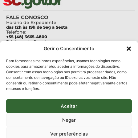
FALE CONOSCO
Horário de Expediente
das 12h às 19h de Seg a Sexta
Telefone:
+55 (48) 3665-4800
Telefone da Ouvidoria
0800-6448500
Gerir o Consentimento
E-mails:
protocolo@fapesc.sc.gov.br
Para assuntos relacionados à Pesquisa
Para fornecer as melhores experiências, usamos tecnologias como
pesquisa@fapesc.sc.gov.br
cookies para armazenar e/ou aceder a informações do dispositivo.
Para assuntos relacionados à Inovação
Consentir com essas tecnologias nos permitirá processar dados, como
inovacao@fapesc.sc.gov.br
comportamento de navegação ou IDs exclusivos neste site. Não
Para assuntos relacionados à Bolsas
consentir ou retirar o consentimento pode afetar negativamante certos
bolsas@fapesc.sc.gov.br
recursos e funções.
Para assuntos relacionados à Prestação de Contas
prestacaodecontas@fapesc.sc.gov.br
Para assuntos relacionados à Plataforma
plataforma@fapesc.sc.gov.br
Aceitar
Encarregado de dados
Jair Artur da Silva dpo@fapesc.sc.gov.br 3665-4831
Negar
ENDEREÇO
ParqTec Alfa – Rodovia José Carlos Daux, 600 (SC-401),
Ver preferências
km 01, Módulo 12A, Edifício Fapesc / Celta, 5° andar