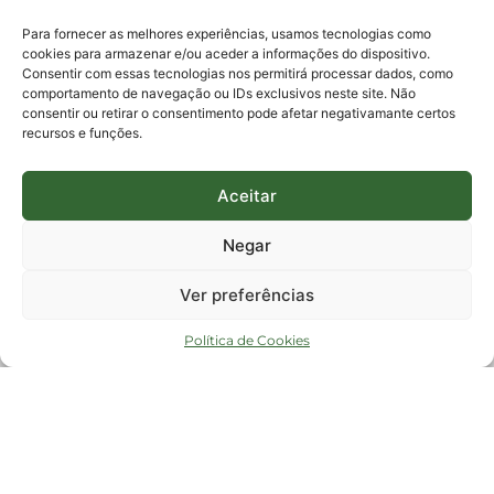
protocolo@fapesc.sc.gov.br
Para assuntos relacionados à Pesquisa
Para fornecer as melhores experiências, usamos tecnologias como
pesquisa@fapesc.sc.gov.br
cookies para armazenar e/ou aceder a informações do dispositivo.
Para assuntos relacionados à Inovação
Consentir com essas tecnologias nos permitirá processar dados, como
inovacao@fapesc.sc.gov.br
comportamento de navegação ou IDs exclusivos neste site. Não
Para assuntos relacionados à Bolsas
consentir ou retirar o consentimento pode afetar negativamante certos
bolsas@fapesc.sc.gov.br
recursos e funções.
Para assuntos relacionados à Prestação de Contas
prestacaodecontas@fapesc.sc.gov.br
Para assuntos relacionados à Plataforma
plataforma@fapesc.sc.gov.br
Aceitar
Encarregado de dados
Jair Artur da Silva dpo@fapesc.sc.gov.br 3665-4831
Negar
ENDEREÇO
ParqTec Alfa – Rodovia José Carlos Daux, 600 (SC-401),
Ver preferências
km 01, Módulo 12A, Edifício Fapesc / Celta, 5° andar
Bairro
João Paulo, Florianópolis, SC
Política de Cookies
CEP
88030 - 902
Política de privacidade
Copyright © 2023 Todos os Direitos Reservados SC - Governo de Santa
Catarina |
Desenvolvedor - FAPESC