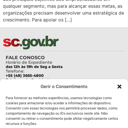
qualquer segmento, mas para alcançar essas metas, as
organizações precisam desenvolver uma estratégica de
crescimento. Para apoiar os […]
FALE CONOSCO
Horário de Expediente
das 12h às 19h de Seg a Sexta
Telefone:
+55 (48) 3665-4800
Telefone da Ouvidoria
0800-6448500
Gerir o Consentimento
E-mails:
protocolo@fapesc.sc.gov.br
Para assuntos relacionados à Pesquisa
Para fornecer as melhores experiências, usamos tecnologias como
pesquisa@fapesc.sc.gov.br
cookies para armazenar e/ou aceder a informações do dispositivo.
Para assuntos relacionados à Inovação
Consentir com essas tecnologias nos permitirá processar dados, como
inovacao@fapesc.sc.gov.br
comportamento de navegação ou IDs exclusivos neste site. Não
Para assuntos relacionados à Bolsas
consentir ou retirar o consentimento pode afetar negativamante certos
bolsas@fapesc.sc.gov.br
recursos e funções.
Para assuntos relacionados à Prestação de Contas