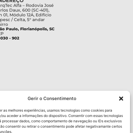
NDEREÇO
rqTec Alfa – Rodovia José
rlos Daux, 600 (SC-401),
 01, Módulo 12A, Edifício
pesc / Celta, 5° andar
irro
ão Paulo, Florianópolis, SC
EP
030 - 902
Gerir o Consentimento
er as melhores experiências, usamos tecnologias como cookies para
/ou aceder a informações do dispositivo. Consentir com essas tecnologias
rá processar dados, como comportamento de navegação ou IDs exclusivos
Não consentir ou retirar o consentimento pode afetar negativamante certos
funções.