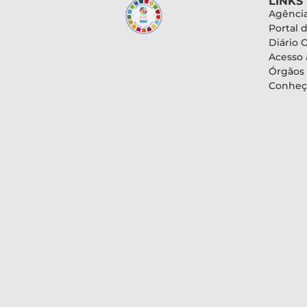
LINKS
Agência
Portal 
Diário O
Acesso 
Órgãos
Conheç