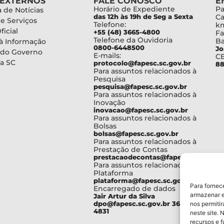
 EXTERNOS
FALE CONOSCO
E
Horário de Expediente
Pa
 de Notícias
das 12h às 19h de Seg a Sexta
Ca
de Serviços
Telefone:
km
ficial
+55 (48) 3665-4800
Fa
Telefone da Ouvidoria
Ba
à Informação
0800-6448500
Jo
 do Governo
E-mails:
C
a SC
protocolo@fapesc.sc.gov.br
88
Para assuntos relacionados à
Pesquisa
pesquisa@fapesc.sc.gov.br
Para assuntos relacionados à
Inovação
inovacao@fapesc.sc.gov.br
Para assuntos relacionados à
Bolsas
bolsas@fapesc.sc.gov.br
Para assuntos relacionados à
Prestação de Contas
prestacaodecontas@fapesc.sc.gov.br
Para assuntos relacionados à
Plataforma
plataforma@fapesc.sc.gov.br
Para fornec
Encarregado de dados
armazenar e
Jair Artur da Silva
dpo@fapesc.sc.gov.br 3665-
nos permiti
4831
neste site. 
recursos e 