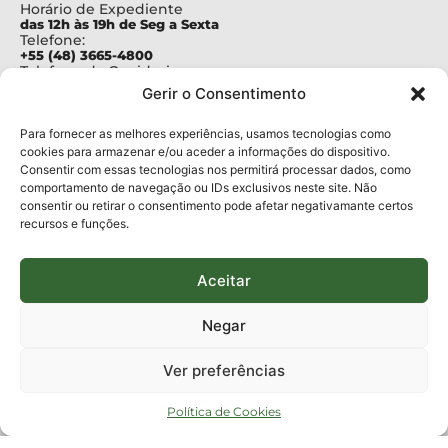
Horário de Expediente
das 12h às 19h de Seg a Sexta
Telefone:
+55 (48) 3665-4800
Telefone da Ouvidoria
0800-6448500
Gerir o Consentimento
E-mails:
protocolo@fapesc.sc.gov.br
Para assuntos relacionados à Pesquisa
Para fornecer as melhores experiências, usamos tecnologias como
pesquisa@fapesc.sc.gov.br
cookies para armazenar e/ou aceder a informações do dispositivo.
Para assuntos relacionados à Inovação
Consentir com essas tecnologias nos permitirá processar dados, como
inovacao@fapesc.sc.gov.br
comportamento de navegação ou IDs exclusivos neste site. Não
Para assuntos relacionados à Bolsas
consentir ou retirar o consentimento pode afetar negativamante certos
bolsas@fapesc.sc.gov.br
recursos e funções.
Para assuntos relacionados à Prestação de Contas
prestacaodecontas@fapesc.sc.gov.br
Para assuntos relacionados à Plataforma
plataforma@fapesc.sc.gov.br
Aceitar
Encarregado de dados
Jair Artur da Silva dpo@fapesc.sc.gov.br 3665-4831
Negar
ENDEREÇO
ParqTec Alfa – Rodovia José Carlos Daux, 600 (SC-401),
Ver preferências
km 01, Módulo 12A, Edifício Fapesc / Celta, 5° andar
Bairro
João Paulo, Florianópolis, SC
Política de Cookies
CEP
88030 - 902