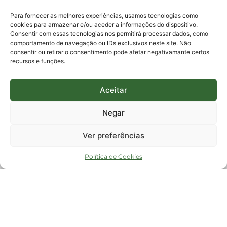
protocolo@fapesc.sc.gov.br
Para assuntos relacionados à Pesquisa
Para fornecer as melhores experiências, usamos tecnologias como
pesquisa@fapesc.sc.gov.br
cookies para armazenar e/ou aceder a informações do dispositivo.
Para assuntos relacionados à Inovação
Consentir com essas tecnologias nos permitirá processar dados, como
inovacao@fapesc.sc.gov.br
comportamento de navegação ou IDs exclusivos neste site. Não
Para assuntos relacionados à Bolsas
consentir ou retirar o consentimento pode afetar negativamante certos
bolsas@fapesc.sc.gov.br
recursos e funções.
Para assuntos relacionados à Prestação de Contas
prestacaodecontas@fapesc.sc.gov.br
Para assuntos relacionados à Plataforma
plataforma@fapesc.sc.gov.br
Aceitar
Encarregado de dados
Jair Artur da Silva dpo@fapesc.sc.gov.br 3665-4831
Negar
ENDEREÇO
ParqTec Alfa – Rodovia José Carlos Daux, 600 (SC-401),
Ver preferências
km 01, Módulo 12A, Edifício Fapesc / Celta, 5° andar
Bairro
João Paulo, Florianópolis, SC
Política de Cookies
CEP
88030 - 902
Política de privacidade
Copyright © 2023 Todos os Direitos Reservados SC - Governo de Santa
Catarina |
Desenvolvedor - FAPESC