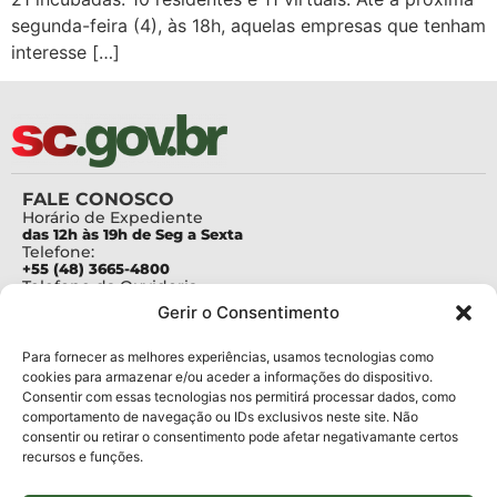
segunda-feira (4), às 18h, aquelas empresas que tenham
interesse […]
FALE CONOSCO
Horário de Expediente
das 12h às 19h de Seg a Sexta
Telefone:
+55 (48) 3665-4800
Telefone da Ouvidoria
0800-6448500
Gerir o Consentimento
E-mails:
protocolo@fapesc.sc.gov.br
Para assuntos relacionados à Pesquisa
Para fornecer as melhores experiências, usamos tecnologias como
pesquisa@fapesc.sc.gov.br
cookies para armazenar e/ou aceder a informações do dispositivo.
Para assuntos relacionados à Inovação
Consentir com essas tecnologias nos permitirá processar dados, como
inovacao@fapesc.sc.gov.br
comportamento de navegação ou IDs exclusivos neste site. Não
Para assuntos relacionados à Bolsas
consentir ou retirar o consentimento pode afetar negativamante certos
bolsas@fapesc.sc.gov.br
recursos e funções.
Para assuntos relacionados à Prestação de Contas
prestacaodecontas@fapesc.sc.gov.br
Para assuntos relacionados à Plataforma