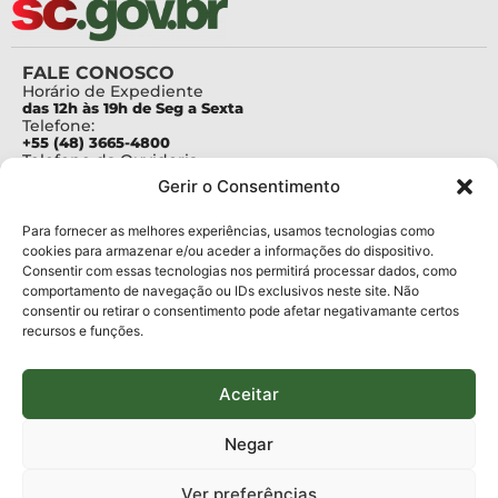
FALE CONOSCO
Horário de Expediente
das 12h às 19h de Seg a Sexta
Telefone:
+55 (48) 3665-4800
Telefone da Ouvidoria
0800-6448500
Gerir o Consentimento
E-mails:
protocolo@fapesc.sc.gov.br
Para assuntos relacionados à Pesquisa
Para fornecer as melhores experiências, usamos tecnologias como
pesquisa@fapesc.sc.gov.br
cookies para armazenar e/ou aceder a informações do dispositivo.
Para assuntos relacionados à Inovação
Consentir com essas tecnologias nos permitirá processar dados, como
inovacao@fapesc.sc.gov.br
comportamento de navegação ou IDs exclusivos neste site. Não
Para assuntos relacionados à Bolsas
consentir ou retirar o consentimento pode afetar negativamante certos
bolsas@fapesc.sc.gov.br
recursos e funções.
Para assuntos relacionados à Prestação de Contas
prestacaodecontas@fapesc.sc.gov.br
Para assuntos relacionados à Plataforma
plataforma@fapesc.sc.gov.br
Aceitar
Encarregado de dados
Jair Artur da Silva dpo@fapesc.sc.gov.br 3665-4831
Negar
ENDEREÇO
ParqTec Alfa – Rodovia José Carlos Daux, 600 (SC-401),
Ver preferências
km 01, Módulo 12A, Edifício Fapesc / Celta, 5° andar