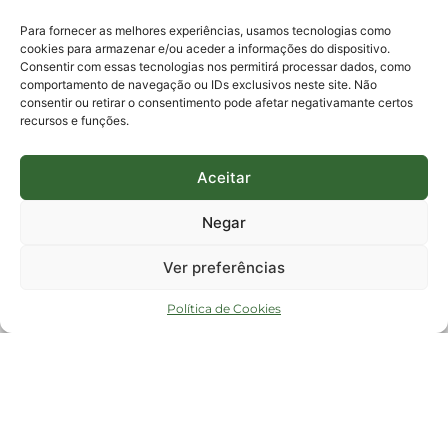
protocolo@fapesc.sc.gov.br
Para assuntos relacionados à Pesquisa
Para fornecer as melhores experiências, usamos tecnologias como
pesquisa@fapesc.sc.gov.br
cookies para armazenar e/ou aceder a informações do dispositivo.
Para assuntos relacionados à Inovação
Consentir com essas tecnologias nos permitirá processar dados, como
inovacao@fapesc.sc.gov.br
comportamento de navegação ou IDs exclusivos neste site. Não
Para assuntos relacionados à Bolsas
consentir ou retirar o consentimento pode afetar negativamante certos
bolsas@fapesc.sc.gov.br
recursos e funções.
Para assuntos relacionados à Prestação de Contas
prestacaodecontas@fapesc.sc.gov.br
Para assuntos relacionados à Plataforma
plataforma@fapesc.sc.gov.br
Aceitar
Encarregado de dados
Jair Artur da Silva dpo@fapesc.sc.gov.br 3665-4831
Negar
ENDEREÇO
ParqTec Alfa – Rodovia José Carlos Daux, 600 (SC-401),
Ver preferências
km 01, Módulo 12A, Edifício Fapesc / Celta, 5° andar
Bairro
João Paulo, Florianópolis, SC
Política de Cookies
CEP
88030 - 902
Política de privacidade
Copyright © 2023 Todos os Direitos Reservados SC - Governo de Santa
Catarina |
Desenvolvedor - FAPESC