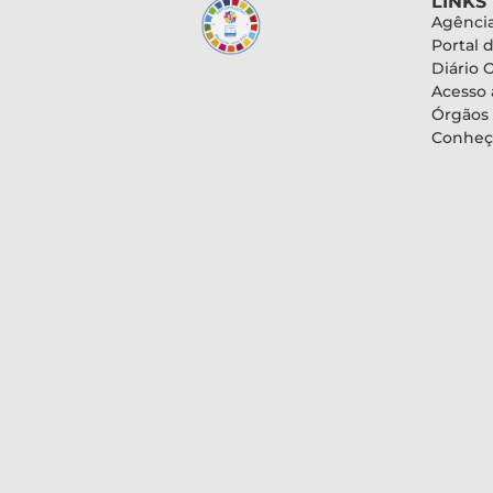
LINKS
Agência
Portal 
Diário O
Acesso 
Órgãos
Conheç