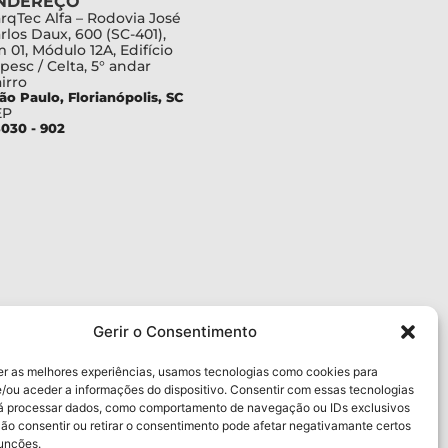
NDEREÇO
rqTec Alfa – Rodovia José
rlos Daux, 600 (SC-401),
 01, Módulo 12A, Edifício
pesc / Celta, 5° andar
irro
ão Paulo, Florianópolis, SC
EP
030 - 902
Gerir o Consentimento
er as melhores experiências, usamos tecnologias como cookies para
/ou aceder a informações do dispositivo. Consentir com essas tecnologias
rá processar dados, como comportamento de navegação ou IDs exclusivos
Não consentir ou retirar o consentimento pode afetar negativamante certos
funções.