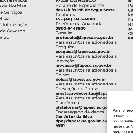
 EXTERNOS
FALE CONOSCO
E
Horário de Expediente
Pa
 de Notícias
das 12h às 19h de Seg a Sexta
Ca
de Serviços
Telefone:
km
ficial
+55 (48) 3665-4800
Fa
Telefone da Ouvidoria
Ba
à Informação
0800-6448500
Jo
 do Governo
E-mails:
C
a SC
protocolo@fapesc.sc.gov.br
88
Para assuntos relacionados à
Pesquisa
pesquisa@fapesc.sc.gov.br
Para assuntos relacionados à
Inovação
inovacao@fapesc.sc.gov.br
Para assuntos relacionados à
Bolsas
bolsas@fapesc.sc.gov.br
Para assuntos relacionados à
Prestação de Contas
prestacaodecontas@fapesc.sc.gov.br
Para assuntos relacionados à
Plataforma
plataforma@fapesc.sc.gov.br
Para fornec
Encarregado de dados
armazenar e
Jair Artur da Silva
dpo@fapesc.sc.gov.br 3665-
nos permiti
4831
neste site. 
recursos e 