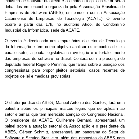
indústria de software brasileira e os marcos legais do setor serão
debatidos em encontro organizado pela Associação Brasileira de
Empresas de Software (ABES), em parceria com a Associação
Catarinense de Empresas de Tecnologia (ACATE). O evento
ocorre a partir das 17h, no auditório Ático, do Condomínio
Industrial da Informática, sede da ACATE.
O evento é direcionado aos empresários do setor de Tecnologia
da Informação e tem como objetivo analisar os impactos de leis
para o setor, a pauta legislativa na evolução e o fortalecimento
das empresas de software no Brasil. Contará com a presença do
deputado federal Rogério Peninha, que falará sobre a posição dos
congressistas para propor pleitos setoriais, casos recentes de
projetos de lei e medidas provisórias.
O diretor jurídico da ABES, Manoel Antônio dos Santos, fará uma
palestra sobre os principais marcos legais que se aplicam ao
setor e temas que tem merecido atenção do Congresso Nacional.
O presidente da ACATE, Guilherme Bernard, apresentará um
painel sobre a atuação setorial da Associação e o presidente da
ABES, Gérson Schmitt, apresentará um panorama do Setor de
Software e Serviço Brasileiro, além das propostas da ABES para