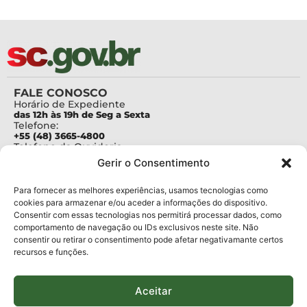
FALE CONOSCO
Horário de Expediente
das 12h às 19h de Seg a Sexta
Telefone:
+55 (48) 3665-4800
Telefone da Ouvidoria
0800-6448500
Gerir o Consentimento
E-mails:
protocolo@fapesc.sc.gov.br
Para assuntos relacionados à Pesquisa
Para fornecer as melhores experiências, usamos tecnologias como
pesquisa@fapesc.sc.gov.br
cookies para armazenar e/ou aceder a informações do dispositivo.
Para assuntos relacionados à Inovação
Consentir com essas tecnologias nos permitirá processar dados, como
inovacao@fapesc.sc.gov.br
comportamento de navegação ou IDs exclusivos neste site. Não
Para assuntos relacionados à Bolsas
consentir ou retirar o consentimento pode afetar negativamante certos
bolsas@fapesc.sc.gov.br
recursos e funções.
Para assuntos relacionados à Prestação de Contas
prestacaodecontas@fapesc.sc.gov.br
Para assuntos relacionados à Plataforma
plataforma@fapesc.sc.gov.br
Aceitar
Encarregado de dados
Jair Artur da Silva dpo@fapesc.sc.gov.br 3665-4831