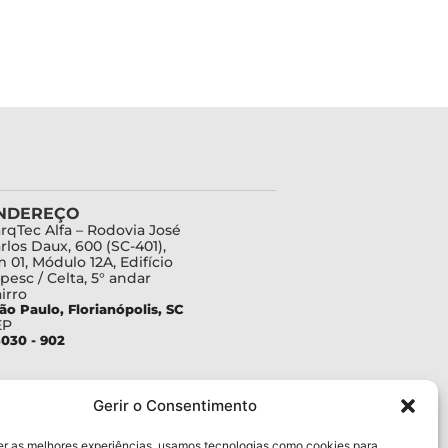
NDEREÇO
rqTec Alfa – Rodovia José
rlos Daux, 600 (SC-401),
 01, Módulo 12A, Edifício
pesc / Celta, 5° andar
irro
ão Paulo, Florianópolis, SC
EP
030 - 902
Gerir o Consentimento
er as melhores experiências, usamos tecnologias como cookies para