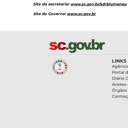
Site da secretaria:
www.sc.gov.br/sdrblumenau
Site do Governo:
www.sc.gov.br
LINKS
Agência
Portal 
Diário O
Acesso 
Órgãos
Conheç