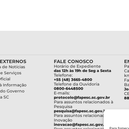
 EXTERNOS
FALE CONOSCO
E
Horário de Expediente
Pa
 de Notícias
das 12h às 19h de Seg a Sexta
Ca
de Serviços
Telefone:
km
ficial
+55 (48) 3665-4800
Fa
Telefone da Ouvidoria
Ba
à Informação
0800-6448500
Jo
 do Governo
E-mails:
C
a SC
protocolo@fapesc.sc.gov.br
88
Para assuntos relacionados à
Pesquisa
pesquisa@fapesc.sc.gov.br
Para assuntos relacionados à
Inovação
inovacao@fapesc.sc.gov.br
Para fornec