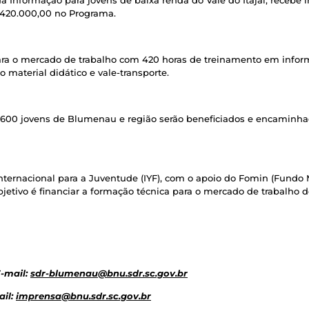
a Informação para jovens de baixa renda do Vale do Itajaí, recebe 
1.420.000,00 no Programa.
para o mercado de trabalho com 420 horas de treinamento em info
o material didático e vale-transporte.
1.600 jovens de Blumenau e região serão beneficiados e encaminh
Internacional para a Juventude (IYF), com o apoio do Fomin (Fundo 
etivo é financiar a formação técnica para o mercado de trabalho d
E-mail:
sdr-blumenau@bnu.sdr.sc.gov.br
ail:
imprensa@bnu.sdr.sc.gov.br